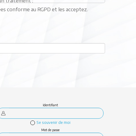
n traitement ;
nées conforme au RGPD et les acceptez.
les ;
ser.
ge de chaque email que nous vous envoyons,
nfidentialités, veuillez-vous référer à
tions conformément à ces conditions.
Identifiant
Se souvenir de moi
Mot de passe