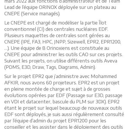
mars 2022 aux fonctions d’administrateur et de Team
Lead de l’équipe ORINOX déployée sur un plateau au
CNEPE (Service managés).
Le CNEPE est chargé de modéliser la partie Îlot
conventionnel (CI) des centrales nucléaires EDF.
Plusieurs maquettes de centrales sont gérées au
CNEPE (IPE, FA3, HPC, JNPP, Sizewell, EPR2, EPR1200,
…). Une équipe de 8 Orinoxiens est constituée au
CNEPE pour administrer les outils CAO sur ces projets.
Suivant les projets, on utilise différents outils Aveva
(PDMS, E3D, Draw, Tags, Diagrams, Admin).
Sur le projet EPR2 que j’administre avec Mohammed
AFKIR, nous avons 60 projeteurs. EPR2 est un projet
en pleine montée de charge et sujet à de grosses
évolutions opérées par EDF (Passage sur E3D, passage
en VDI et datacenter, bascule du PLM sur 3DX). EPR2
étant le projet sur lequel beaucoup de nouveaux outils
EDF sont déployés, je suis aussi régulièrement consulté
par l’équipe d’admin du projet EPR1200 pour les
conseiller et les assister dans le déploiement des outils