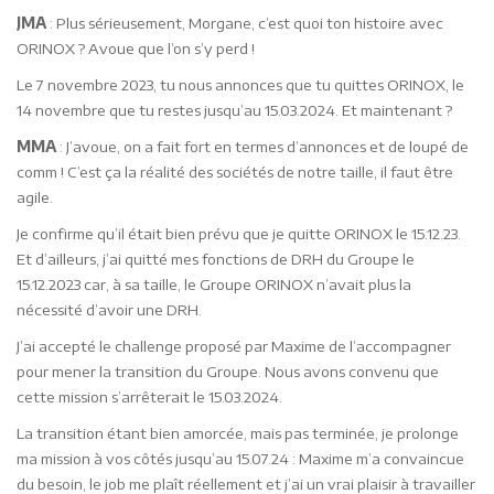
JMA
: Plus sérieusement, Morgane, c’est quoi ton histoire avec
ORINOX ? Avoue que l’on s’y perd !
Le 7 novembre 2023, tu nous annonces que tu quittes ORINOX, le
14 novembre que tu restes jusqu’au 15.03.2024. Et maintenant ?
MMA
: J’avoue, on a fait fort en termes d’annonces et de loupé de
comm ! C’est ça la réalité des sociétés de notre taille, il faut être
agile.
Je confirme qu’il était bien prévu que je quitte ORINOX le 15.12.23.
Et d’ailleurs, j’ai quitté mes fonctions de DRH du Groupe le
15.12.2023 car, à sa taille, le Groupe ORINOX n’avait plus la
nécessité d’avoir une DRH.
J’ai accepté le challenge proposé par Maxime de l’accompagner
pour mener la transition du Groupe. Nous avons convenu que
cette mission s’arrêterait le 15.03.2024.
La transition étant bien amorcée, mais pas terminée, je prolonge
ma mission à vos côtés jusqu’au 15.07.24 : Maxime m’a convaincue
du besoin, le job me plaît réellement et j’ai un vrai plaisir à travailler